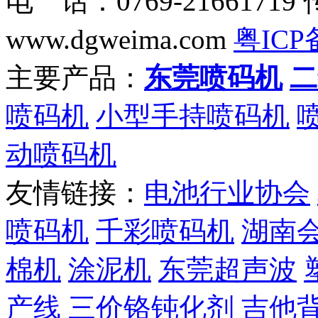
电 话：0769-21661719 
www.dgweima.com
粤ICP备
主要产品：
东莞喷码机
二
喷码机
小型手持喷码机
动喷码机
友情链接：
电池行业协会
喷码机
千彩喷码机
湖南
棉机
涂泥机
东莞超声波
产线
三价铬钝化剂
吉他