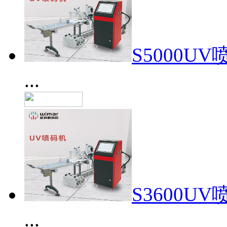
S5000U
...
S3600U
...